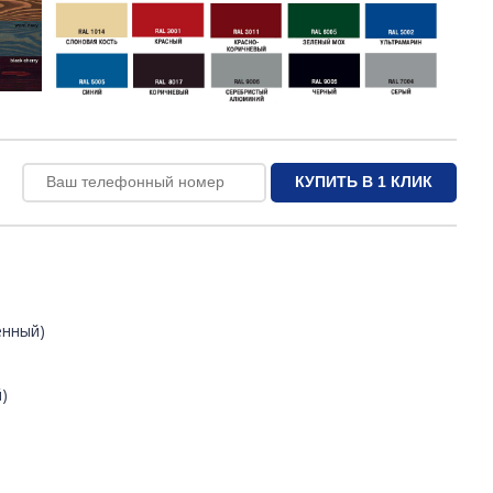
енный)
)