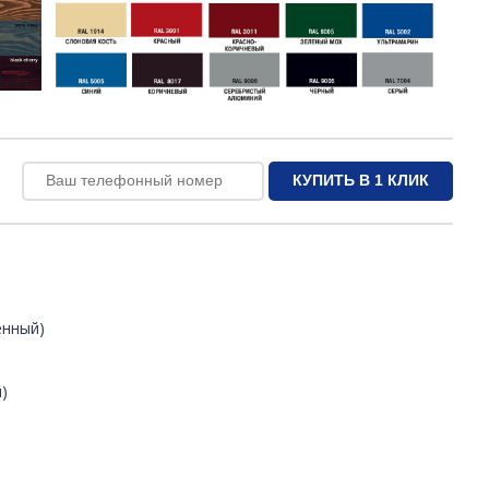
енный)
)